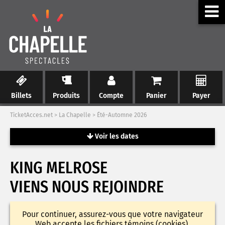
Billets
Produits
Compte
Panier
Payer
TicketAcces.net
>
La Chapelle
>
Été-Automne 2026
Voir les dates
KING MELROSE
VIENS NOUS REJOINDRE
Pour continuer, assurez-vous que votre navigateur
Web accepte les fichiers témoins (cookies).