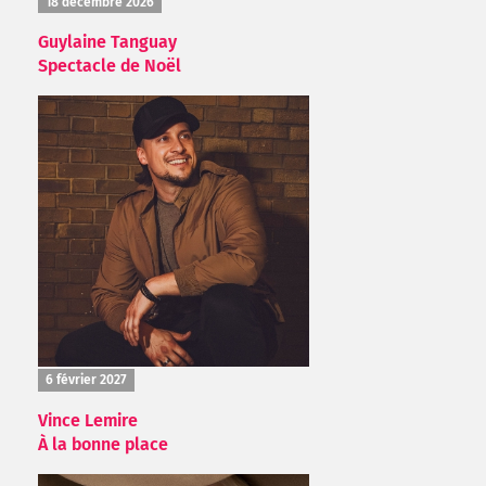
18 décembre 2026
Guylaine Tanguay
Spectacle de Noël
6 février 2027
Vince Lemire
À la bonne place