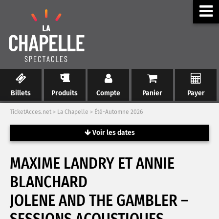
Billets
Produits
Compte
Panier
Payer
TicketAcces.net
>
La Chapelle
>
Été-Automne 2026
Voir les dates
MAXIME LANDRY ET ANNIE
BLANCHARD
JOLENE AND THE GAMBLER –
SESSIONS ACOUSTIQUES