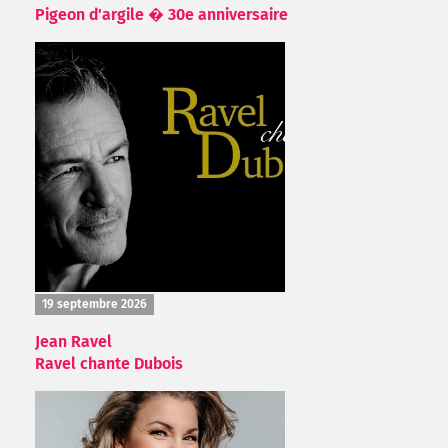
Pigeon d'argile � 30e anniversaire
19 septembre 2026
Jean Ravel
Ravel chante Dubois