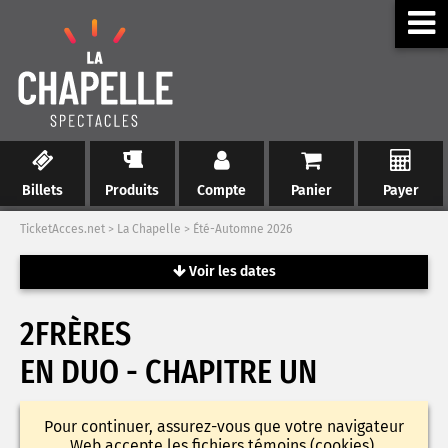
Billets
Produits
Compte
Panier
Payer
TicketAcces.net
>
La Chapelle
>
Été-Automne 2026
Voir les dates
2FRÈRES
EN DUO - CHAPITRE UN
Pour continuer, assurez-vous que votre navigateur
Web accepte les fichiers témoins (cookies).