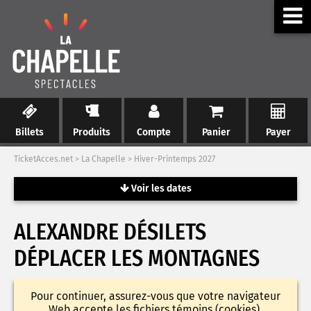
Billets
Produits
Compte
Panier
Payer
TicketAcces.net
>
La Chapelle
>
Hiver-Printemps 2027
Voir les dates
ALEXANDRE DÉSILETS
DÉPLACER LES MONTAGNES
Pour continuer, assurez-vous que votre navigateur
Web accepte les fichiers témoins (cookies).