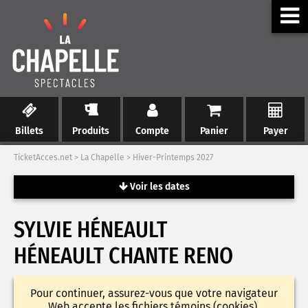
Billets
Produits
Compte
Panier
Payer
TicketAcces.net
>
La Chapelle
>
Hiver-Printemps 2027
Voir les dates
SYLVIE HÉNEAULT
HÉNEAULT CHANTE RENO
Pour continuer, assurez-vous que votre navigateur
Web accepte les fichiers témoins (cookies).