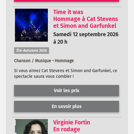
Time it was
Hommage à Cat Stevens
et Simon and Garfunkel
Samedi 12 septembre 2026
à 20 h
Été-Automne 2026
Chanson / Musique • Hommage
Si vous aimez Cat Stevens et Simon and Garfunkel, ce
spectacle saura vous combler !
Voir les prix
En savoir plus
Virginie Fortin
En rodage