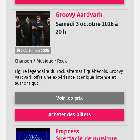
Groovy Aardvark
Samedi 3 octobre 2026 à
20 h
Été-Automne 2026
Chanson / Musique • Rock
Figure légendaire du rock alternatif québécois, Groovy
Aardvark offre une expérience scénique intense et
authentique !
Voir les prix
Acheter des billets
Empress
Spectacle de musique